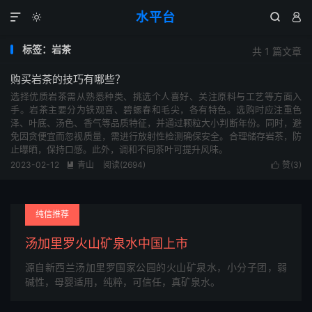
水平台




标签：岩茶
共 1 篇文章
购买岩茶的技巧有哪些？
选择优质岩茶需从熟悉种类、挑选个人喜好、关注原料与工艺等方面入
手。岩茶主要分为铁观音、碧螺春和毛尖，各有特色。选购时应注重色
泽、叶底、汤色、香气等品质特征，并通过颗粒大小判断年份。同时，避
免因贪便宜而忽视质量，需进行放射性检测确保安全。合理储存岩茶，防
止曝晒，保持口感。此外，调和不同茶叶可提升风味。
2023-02-12
青山
阅读(2694)
赞(
3
)


纯信推荐
汤加里罗火山矿泉水中国上市
源自新西兰汤加里罗国家公园的火山矿泉水，小分子团，弱
碱性，母婴适用，纯粹，可信任，真矿泉水。