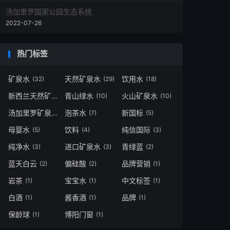
汤加里罗国家公园生态系统
2022-07-26
热门标签
矿泉水
天然矿泉水
饮用水
(32)
(29)
(18)
新西兰天然矿泉水
青山绿水
火山矿泉水
(11)
(10)
(10)
汤加里罗矿泉水
泡茶水
新国标
(10)
(7)
(5)
母婴水
饮料
纯信国际
(5)
(4)
(3)
纯净水
进口矿泉水
青绿蓝
(3)
(3)
(2)
蓝天白云
偏硅酸
品牌营销
(2)
(2)
(1)
岩茶
宝宝水
中文标签
(1)
(1)
(1)
白酒
酱香酒
品牌
(1)
(1)
(1)
保龄球
博阳门窗
(1)
(1)