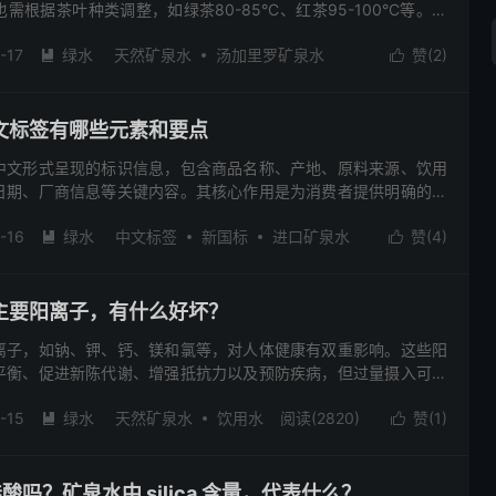
根据茶叶种类调整，如绿茶80-85°C、红茶95-100°C等。稍
且富含硅、钙、镁等矿物质的矿泉水有助于提升茶香，但避免过高碱
-17
绿水
天然矿泉水
汤加里罗矿泉水
赞(
2
)
新西兰汤加里罗国家公园的火山矿泉水，能显著改善茶汤色泽、香


茶用水应注重硬度、矿物质含量及新鲜度，以充分发挥茶叶风味。
矿泉水
阅读(3233)
去评论
文标签有哪些元素和要点
中文形式呈现的标识信息，包含商品名称、产地、原料来源、饮用
日期、厂商信息等关键内容。其核心作用是为消费者提供明确的产
理购买决策，同时保障产品质量和消费者权益。对于进口矿泉水，
-16
绿水
中文标签
新国标
进口矿泉水
赞(
4
)
商品名称、产地、原料水来源、饮用方式、保质期、生产日期及厂


信息真实可靠，维护消费者合法权益。
主要阳离子，有什么好坏？
离子，如钠、钾、钙、镁和氯等，对人体健康有双重影响。这些阳
平衡、促进新陈代谢、增强抵抗力以及预防疾病，但过量摄入可能
肾脏负担，损害胃黏膜。适量饮用矿泉水有助于身体健康，而过高
-15
绿水
天然矿泉水
饮用水
阅读(2820)
赞(
1
)
水质变差，增加水的电导率，对身体造成潜在伤害。因此，合理饮


应避免长期摄入高阳离子含量的水。
硅酸吗？矿泉水中 silica 含量，代表什么？