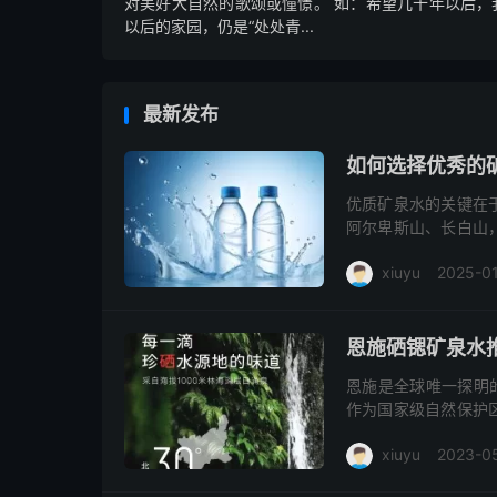
对美好大自然的歌颂或憧憬。 如：希望几十年以后，
以后的家园，仍是“处处青...
最新发布
如何选择优秀的
优质矿泉水的关键在
阿尔卑斯山、长白山
选时应关注钙、镁、
xiuyu
2025-0
品牌在水源保护和生
明、无异味，购买时
阅读(1883)
去评论
恩施硒锶矿泉水
恩施是全球唯一探明
作为国家级自然保护
下活泉源头，泉水经
xiuyu
2023-0
然弱碱性，滋养着这片
350ML三种规格，服
饮料
阅读(3661)