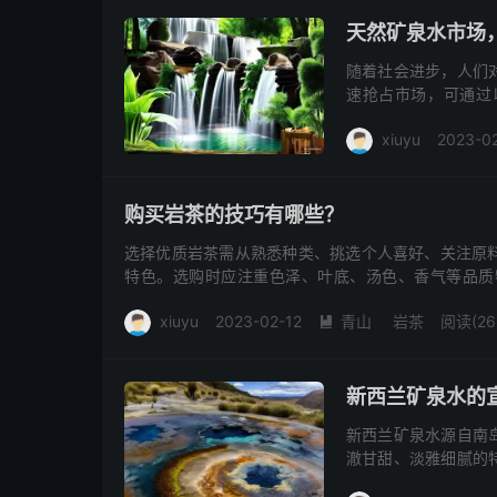
稀为贵，水含硒则灵
天然矿泉水市场
随着社会进步，人们
速抢占市场，可通过
略。目标消费群为25
xiuyu
2023-0
与安全属性。其次，
格策略，高端产品更
饮料
饮用水
阅读(
作，并通过市场调研
购买岩茶的技巧有哪些？
选择优质岩茶需从熟悉种类、挑选个人喜好、关注原
特色。选购时应注重色泽、叶底、汤色、香气等品质
量，需进行放射性检测确保安全。合理储存岩茶，防
xiuyu
2023-02-12
青山
岩茶
阅读(26

新西兰矿泉水的
新西兰矿泉水源自南
澈甘甜、淡雅细腻的
独特自然风味。作为