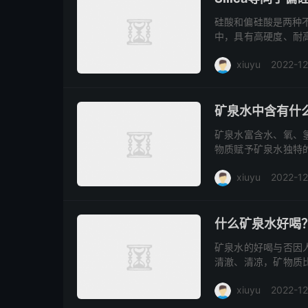
硅酸和偏硅酸是两种不
中，具有高硬度、耐
机化合物，化学式为S
xiuyu
2022-12
含量代表其矿物质丰
益处越大。硅酸含量
阅读(2805)
去评论
矿泉水中含有什
矿泉水富含水、氧、
物质赋予矿泉水独特
能导致盐分过多，引发
xiuyu
2022-12
源自新西兰圣峰，经
钙、二氧化硅等成分，
火山矿泉水
矿泉水
带来清新感受。
什么矿泉水好喝
矿泉水的好喝与否因
清澈、清凉，矿物质
加里罗矿泉水，以其天
xiuyu
2022-12
15.2 mg/L、p
感，能为身体和精神
母婴水
汤加里罗矿