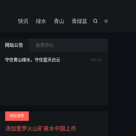

快讯
绿水
青山
青绿蓝


网站公告
会员中心
守住青山绿水，守住蓝天白云
06-23

纯信推荐
汤加里罗火山矿泉水中国上市