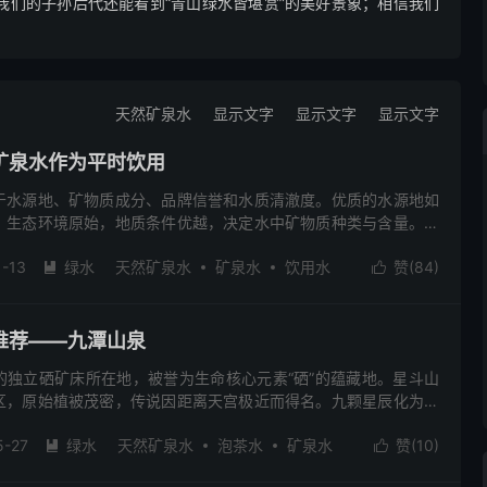
我们的子孙后代还能看到“青山绿水皆堪赏”的美好景象；相信我们
天然矿泉水
显示文字
显示文字
显示文字
矿泉水作为平时饮用
于水源地、矿物质成分、品牌信誉和水质清澈度。优质的水源地如
，生态环境原始，地质条件优越，决定水中矿物质种类与含量。挑
偏硅酸等有益健康的矿物质，根据人群需求选择适合的产品。知名
1-13
绿水
天然矿泉水
矿泉水
饮用水
赞(
84
)
产流程上严格把控，确保产品质量。此外，优质矿泉水应清澈透


需仔细观察水质状态以避免质量问题。
推荐——九潭山泉
的独立硒矿床所在地，被誉为生命核心元素“硒”的蕴藏地。星斗山
区，原始植被茂密，传说因距离天宫极近而得名。九颗星辰化为地
山体自净化，富含硒、钙、镁、钾、钠、偏硅酸等矿物元素，呈天
5-27
绿水
天然矿泉水
泡茶水
矿泉水
赞(
10
)
土地。九潭山泉作为恩施硒锶矿泉水代表，提供5L、488ML、


务热线0510-86801777，市区地址位于江阴市绮山路83号。物以
评论(1)