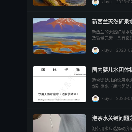
xiuyu
2023-02
和，滋养身体，增强
让您随时享受健康与
矿泉水
阅读(2649)
新西兰天然矿泉
新西兰的天然矿泉水
及微量元素，具有良
气味，被誉为全球最
xiuyu
2023-02
人回味无穷，是理想
矿泉水
进口矿泉水
国内婴儿水团体
适合婴幼儿的饮用水需
然矿泉水（适合婴幼
所等机构起草，参考
xiuyu
2023-0
物质含量，以适应婴
温灭菌处理，确保饮
阅读(3506)
去评论
产品。专家指出，相
矿物含量可能加重其
泡茶水关键问题
质具有重要意义。
泡茶用水应选择硬度适中