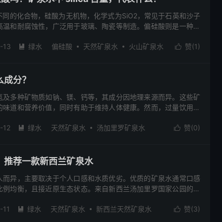
同的化合物，硅酸为无机物，化学式为SiO2，常见于石英和沙子
高温和耐腐蚀性，广泛用于玻璃、陶瓷等制造。偏硅酸则是一种有
iO(OH)2，具有抗菌和消毒作用，常用于清洁剂。矿泉水中的硅酸
-13
绿水
偏硅酸
天然矿泉水
火山矿泉水
赞(
1
)
富程度，一般含量越高，水的硬度和抗氧化能力越强，对人体健康


也可反映水压力高低，具体数值因水源不同而异。
么成分？
氢及多种矿物质如钠、镁、钙等，其成分因地理来源而异。这些矿
的味道和营养价值，同时有助于维持人体健康。然而，过量饮用可
高血压等问题，因此建议适量饮用。例如，Tongariro天然矿泉水
-12
绿水
天然矿泉水
汤加里罗矿泉水
赞(
0
)
过数世纪穿越矿物丰富的岩石层，口感清爽并富含碳酸氢盐、镁、


pH值为7.4。其在世界遗产区的高海拔工厂装瓶，为身体和精神
阅读(622)
去评论
？推荐一款新西兰矿泉水
人而异，主要取决于个人口感和水质优劣。优质的矿泉水通常口感
比例均衡，且接近原生态状态。来自新西兰汤加里罗国家公园的汤
然纯净的水质和平衡的矿物质成分（如碳酸氢盐117 mg/L、钙
-11
绿水
天然矿泉水
新西兰天然矿泉水
赞(
3
)
H值7.4）受到推崇。这种水穿越富含矿物质的岩石层，带来清脆清爽的口


提供更新。选择矿泉水时，建议多尝试不同品牌，根据个人喜好挑
泉水
泡茶水
火山矿泉水
矿泉水
饮用水