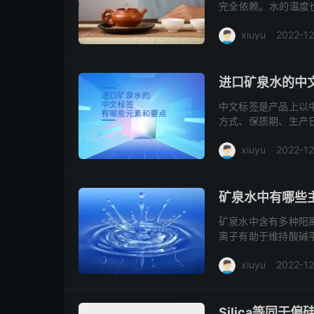
完全依赖。水的温度也需
偏碱性（pH 7+）
xiuyu
2022-12
度或含氯的水。推荐
气与口感。总之，泡
泡茶水
火山矿泉水
进口矿泉水的中
中文标签是产品上以
方式、保质期、生产
品信息，帮助做出合
xiuyu
2022-12
中文标签需详细注明
商信息等内容，确保
阅读(3101)
去评论
矿泉水中有哪些
矿泉水中含有多种阳
离子有助于维持酸碱
破坏酸碱平衡，增加
xiuyu
2022-12
阳离子含量可能导致
用矿泉水至关重要，
去评论
Silica等同于偏