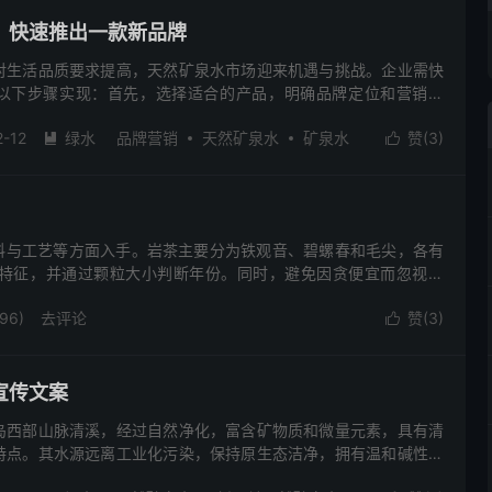
。
，快速推出一款新品牌
对生活品质要求提高，天然矿泉水市场迎来机遇与挑战。企业需快
以下步骤实现：首先，选择适合的产品，明确品牌定位和营销策
-45岁注重生活品质的女性，价格定位在4.5-50元之间，强调健康
2-12
绿水
品牌营销
天然矿泉水
矿泉水
赞(
3
)
设计简洁大气的包装，匹配消费者心理需求。再次，制定差异化价


易成功。最后，实施广告创意设计、活动策划及客户服务等推广工
3093)
去评论
不断优化品牌。
料与工艺等方面入手。岩茶主要分为铁观音、碧螺春和毛尖，各有
特征，并通过颗粒大小判断年份。同时，避免因贪便宜而忽视质
止曝晒，保持口感。此外，调和不同茶叶可提升风味。
96)
去评论
赞(
3
)

宣传文案
岛西部山脉清溪，经过自然净化，富含矿物质和微量元素，具有清
特点。其水源远离工业化污染，保持原生态洁净，拥有温和碱性和
健康饮品，它不仅提供清新口感，还助于体内营养补充与酸碱中