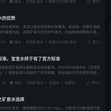
-11
绿水
天然矿泉水
新西兰天然矿泉水
赞(
2
)
体魄。新西兰矿泉水是家庭必备的清凉选择，带来纯正自然体验，


清新。
去评论
水的优势
以其轻柔质地、清凉口感和高营养价值著称，富含硅、锌等矿物质
好的保健功效。这些矿泉水历经多年涌流，形成独特的醇香与清新
纯净的水源。除了滋养皮肤、维护健康外，其香浓甘甜的口感也令
-11
绿水
天然矿泉水
新西兰天然矿泉水
赞(
1
)
的饮用水选择。


阅读(2506)
去评论
标准，宝宝水终于有了官方标准
满足低矿物质含量和高安全性要求，2020年3月发布的《饮用天
儿）》团体标准为此提供了科学依据。该标准由北京市营养源研究
国际法规并结合国内调研结果制定，严格限制钠、钾、钙、镁等矿
1-22
绿水
天然矿泉水
宝宝水
母婴水
赞(
3
)
幼儿生理特点。同时，标准要求“婴儿水”达到商业无菌，并采用高


用水安全。调研显示，超四成消费者期待专为婴幼儿设计的饮用水
比成人，婴幼儿饮水量相对更高，但肾脏功能尚未发育完全，过高
代谢负担。因此，制定符合婴幼儿需求的饮用水标准对提升生活品
之矿泉水选择
的矿泉水，理想硬度为50-150 mg/L，可参考TDS数值但不能