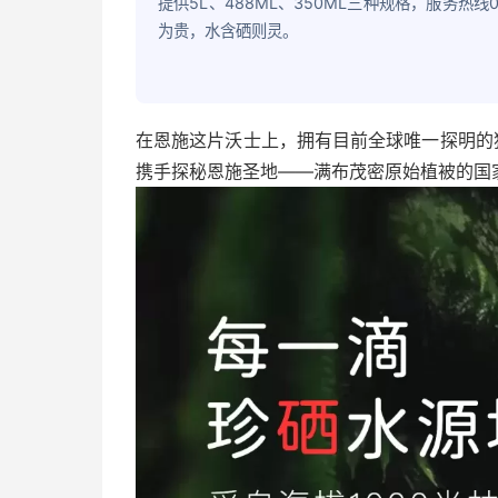
提供5L、488ML、350ML三种规格，服务热线0
为贵，水含硒则灵。
在恩施这片沃士上，拥有目前全球唯一探明的
携手探秘恩施圣地——
满布茂密原始植被的国