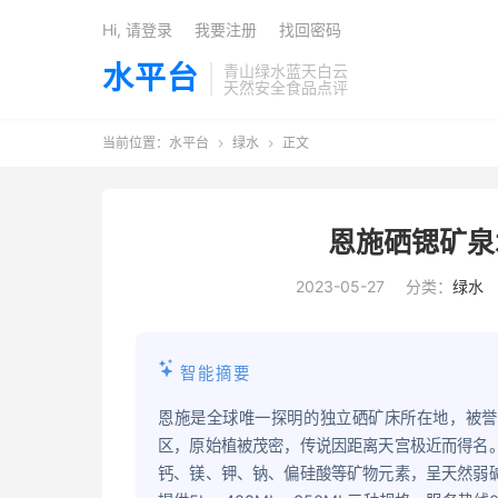
Hi, 请登录
我要注册
找回密码
水平台
青山绿水蓝天白云
天然安全食品点评
当前位置：
水平台
绿水
正文


恩施硒锶矿泉
2023-05-27
分类：
绿水
智能摘要
恩施是全球唯一探明的独立硒矿床所在地，被誉
区，原始植被茂密，传说因距离天宫极近而得名
钙、镁、钾、钠、偏硅酸等矿物元素，呈天然弱