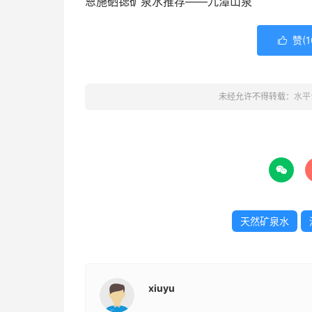
恩施硒锶矿泉水推荐——九潭山泉
赞(
1

未经允许不得转载：
水平

天然矿泉水
xiuyu