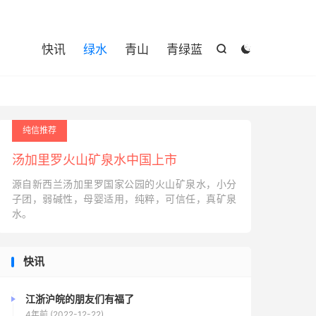

快讯
绿水
青山
青绿蓝


纯信推荐
汤加里罗火山矿泉水中国上市
源自新西兰汤加里罗国家公园的火山矿泉水，小分
子团，弱碱性，母婴适用，纯粹，可信任，真矿泉
水。
快讯
江浙沪皖的朋友们有福了
4年前 (2022-12-22)