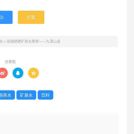
0
)
打赏
台
»
恩施硒锶矿泉水推荐——九潭山泉
分享到



泡茶水
矿泉水
饮料