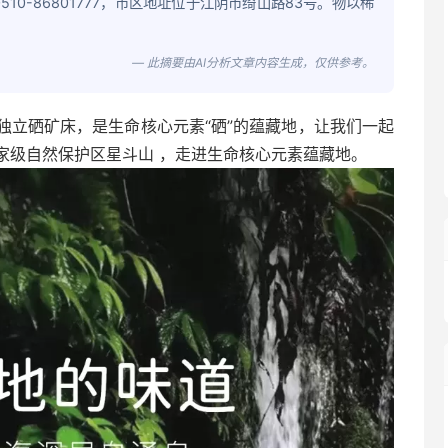
510-86801777，市区地址位于江阴市绮山路83号。物以稀
— 此摘要由AI分析文章内容生成，仅供参考。
独立硒矿床，是生命核心元素“硒”的蕴藏地，让我们一起
家级自然保护区星斗山
，走进生命核心元素蕴藏地。