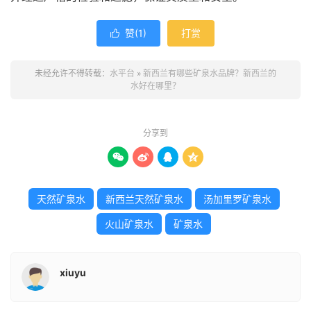
赞(
1
)
打赏

未经允许不得转载：
水平台
»
新西兰有哪些矿泉水品牌？新西兰的
水好在哪里？
分享到




天然矿泉水
新西兰天然矿泉水
汤加里罗矿泉水
火山矿泉水
矿泉水
xiuyu