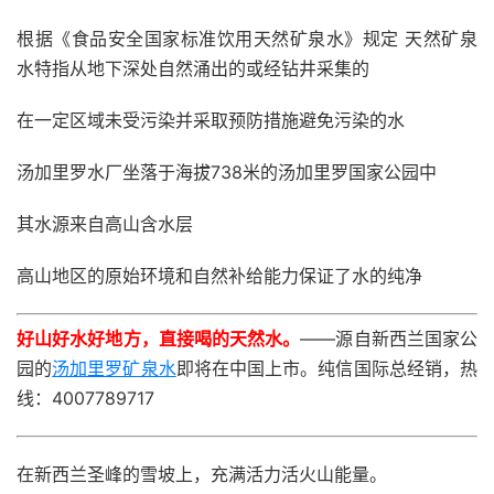
根据《食品安全国家标准饮用天然矿泉水》规定 天然矿泉
水特指从地下深处自然涌出的或经钻井采集的
在一定区域未受污染并采取预防措施避免污染的水
汤加里罗水厂坐落于海拔738米的汤加里罗国家公园中
其水源来自高山含水层
高山地区的原始环境和自然补给能力保证了水的纯净
好山好水好地方，直接喝的天然水。
——源自新西兰国家公
园的
汤加里罗矿泉水
即将在中国上市。纯信国际总经销，热
线：4007789717
在新西兰圣峰的雪坡上，充满活力活火山能量。