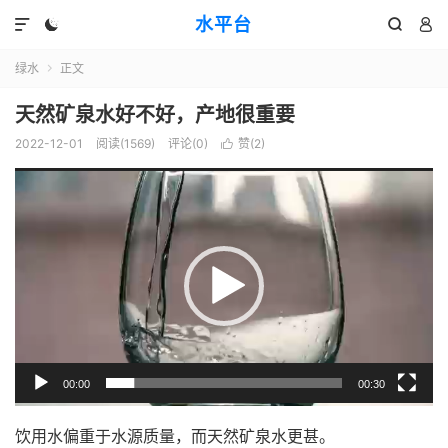
水平台




绿水
正文

天然矿泉水好不好，产地很重要
2022-12-01
阅读(1569)
评论(0)
赞(
2
)

视
频
播
放
器
00:00
00:30
饮用水偏重于水源质量，而天然矿泉水更甚。