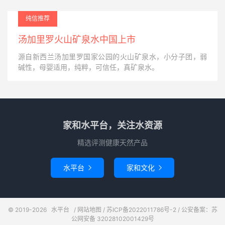
纯信推荐
汤加里罗火山矿泉水中国上市
源自新西兰汤加里罗国家公园的火山矿泉水，小分子团，弱
碱性，母婴适用，纯粹，可信任，真矿泉水。
家和水平台，关注水资源
精选评测健康天然产品
水平台
家和文化


© 2019-2026
水平台
/
网站地图
/
苏ICP备2022011786号-2
/ 公安备案：苏
公网安备 32028102001429号